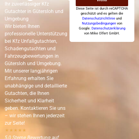
Weiter
Ihr zuverlässiger Kfz
Diese Seite ist durch reCAPTCHA
Gutachter in Gütersloh und
geschützt und es gelten die
Umgebung
Datenschutzrichtlinie
und
Nutzungsbedingungen
von
Wir bieten Ihnen
Google.
Datenschutzerklärung
professionelle Unterstützung
von Mike Olfert GmbH.
bei Kfz Unfallgutachten,
Schadengutachten und
Fahrzeugbewertungen in
Gütersloh und Umgebung.
Mit unserer langjährigen
Erfahrung erhalten Sie
unabhängige und detaillierte
Gutachten, die Ihnen
Sicherheit und Klarheit
geben. Kontaktieren Sie uns
– wir stehen Ihnen jederzeit
zur Seite!
★
★
★
★
★
5,0 Sterne Bewertung auf