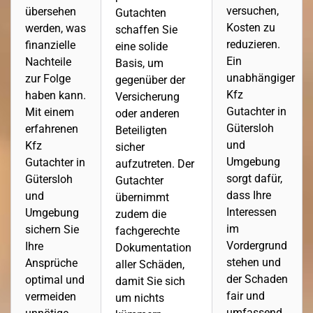
versuchen,
übersehen
Gutachten
Kosten zu
werden, was
schaffen Sie
reduzieren.
finanzielle
eine solide
Ein
Nachteile
Basis, um
unabhängiger
zur Folge
gegenüber der
Kfz
haben kann.
Versicherung
Gutachter in
Mit einem
oder anderen
Gütersloh
erfahrenen
Beteiligten
und
Kfz
sicher
Umgebung
Gutachter in
aufzutreten. Der
sorgt dafür,
Gütersloh
Gutachter
dass Ihre
und
übernimmt
Interessen
Umgebung
zudem die
im
sichern Sie
fachgerechte
Vordergrund
Ihre
Dokumentation
stehen und
Ansprüche
aller Schäden,
der Schaden
optimal und
damit Sie sich
fair und
vermeiden
um nichts
umfassend