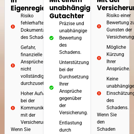
In
unabhängigen
Versicher
Eigenregie
Gutachter
Risiko einer
Risiko
Bewertung z
fehlerhafter
Präzise und
Gunsten der
Dokumentation
unabhängige
Versicherung
des Schadens.
Bewertung
des
Mögliche
Gefahr,
Schadens.
Kürzung
finanzielle
Ihrer
Ansprüche
Unterstützung
Ansprüche.
nicht
bei der
vollständig
Durchsetzung
Keine
durchzusetzen.
Ihrer
unabhängig
Ansprüche
Einschätzun
Hoher Aufwand
gegenüber
des
bei der
der
Schadens.
Kommunikation
Versicherung.
Wenn Sie
mit der
den
Versicherung.
Entlastung
Schaden
Wenn Sie
durch