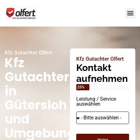
Kfz Gutachter Olfert
Kfz
Kfz Gutachter Olfert
Kontakt
Gutachter
aufnehmen
in
25%
Leistung / Service
Gütersloh
auswählen
und
Umgebung