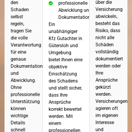
über die
den
professionelle
Versicherung
Schaden
Abwicklung und
abwickeln,
selbst
Dokumentation.
besteht das
regeln,
Ein
Risiko, dass
tragen Sie
unabhängiger
nicht alle
die volle
Kfz Gutachter in
Schäden
Verantwortung
Gütersloh und
vollständig
für eine
Umgebung
dokumentiert
genaue
bietet Ihnen eine
werden oder
Dokumentation
objektive
Ihre
und
Einschätzung
Ansprüche
Abwicklung.
des Schadens
gekürzt
Ohne
und stellt sicher,
werden.
professionelle
dass Ihre
Versicherungen
Unterstützung
Ansprüche
agieren oft
können
korrekt bewertet
im eigenen
wichtige
werden. Mit
Interesse
Details
einem
und
schnell
professionellen