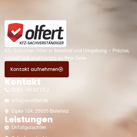
Kfz Gutachter Olfert in Bielefeld und Umgebung – Präzise,
schnell und unabhängig an Ihrer Seite.
Kontakt aufnehmen
Kontakt
0162 - 94 02 23 2
info@sv-olfert.de
Elpke 104, 33605 Bielefeld
Leistungen
Unfallgutachten