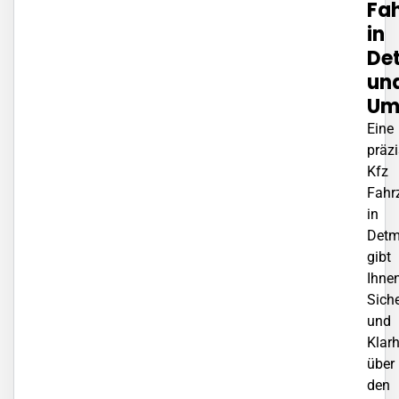
Fa
in
De
un
Um
Eine
präz
Kfz
Fahr
in
Detm
gibt
Ihne
Siche
und
Klarh
über
den