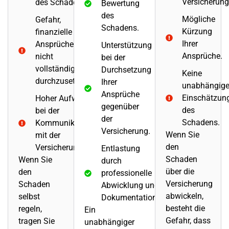
Versicherung
des Schadens.
Bewertung
des
Mögliche
Gefahr,
Schadens.
Kürzung
finanzielle
Ihrer
Ansprüche
Unterstützung
Ansprüche.
nicht
bei der
vollständig
Durchsetzung
Keine
durchzusetzen.
Ihrer
unabhängig
Ansprüche
Einschätzun
Hoher Aufwand
gegenüber
des
bei der
der
Schadens.
Kommunikation
Versicherung.
Wenn Sie
mit der
den
Versicherung.
Entlastung
Schaden
Wenn Sie
durch
über die
den
professionelle
Versicherung
Schaden
Abwicklung und
abwickeln,
selbst
Dokumentation.
besteht die
regeln,
Ein
Gefahr, dass
tragen Sie
unabhängiger