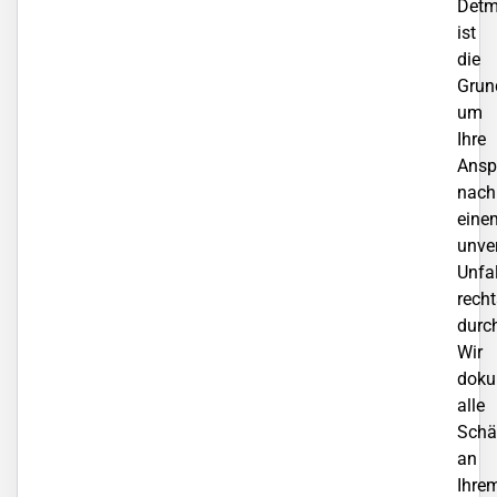
Detm
ist
die
Grun
um
Ihre
Ansp
nach
eine
unve
Unfal
recht
durc
Wir
doku
alle
Schä
an
Ihre