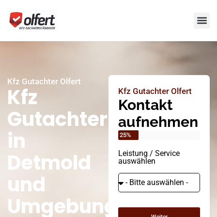
Kfz Gutachter Olfert
Kfz
Kfz Gutachter Olfert
Kontakt
Gutachter
aufnehmen
in
25%
Leistung / Service
Detmold
auswählen
und
Umgebung