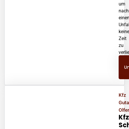
um
nach
eine
Unfal
kein
Zeit
zu
verli
er
U
Kfz
Guta
Olfer
Kfz
Sc