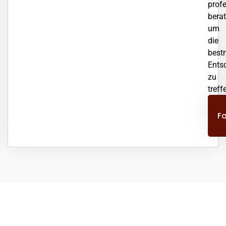
profe
berat
um
die
best
Ents
zu
treff
er
F
Kfz Gutachter Olfert