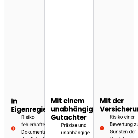
Mit einem
Mit der
In
unabhängigen
Versicher
Eigenregie
Gutachter
Risiko einer
Risiko
Bewertung z
fehlerhafter
Präzise und
Gunsten der
Dokumentation
unabhängige