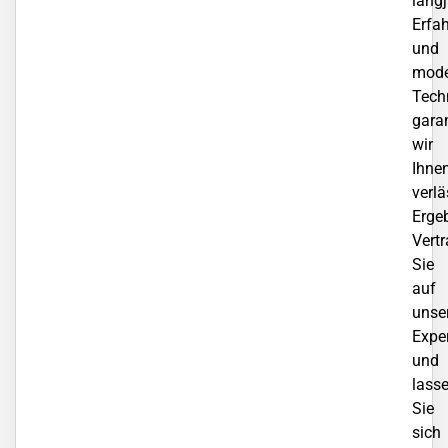
lang
Erfa
und
mode
Tech
gara
wir
Ihne
verlä
Erge
Vert
Sie
auf
unse
Exper
und
lass
Sie
sich