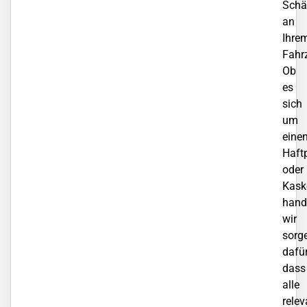
Schä
an
Ihre
Fahr
Ob
es
sich
um
eine
Haftp
oder
Kask
hande
wir
sorg
dafür
dass
alle
rele