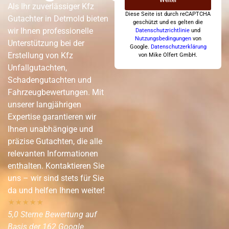
Weiter
Als Ihr zuverlässiger Kfz
Diese Seite ist durch reCAPTCHA
Gutachter in Detmold bieten
geschützt und es gelten die
wir Ihnen professionelle
Datenschutzrichtlinie
und
Nutzungsbedingungen
von
Unterstützung bei der
Google.
Datenschutzerklärung
Erstellung von Kfz
von Mike Olfert GmbH.
Unfallgutachten,
Schadengutachten und
Fahrzeugbewertungen. Mit
unserer langjährigen
Expertise garantieren wir
Ihnen unabhängige und
präzise Gutachten, die alle
relevanten Informationen
enthalten. Kontaktieren Sie
uns – wir sind stets für Sie
da und helfen Ihnen weiter!
★
★
★
★
★
5,0 Sterne Bewertung auf
Basis der 162 Google