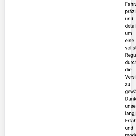
Fahr
präz
und
detail
um
eine
volls
Regu
durc
die
Vers
zu
gewä
Dan
unse
lang
Erfa
und
mode