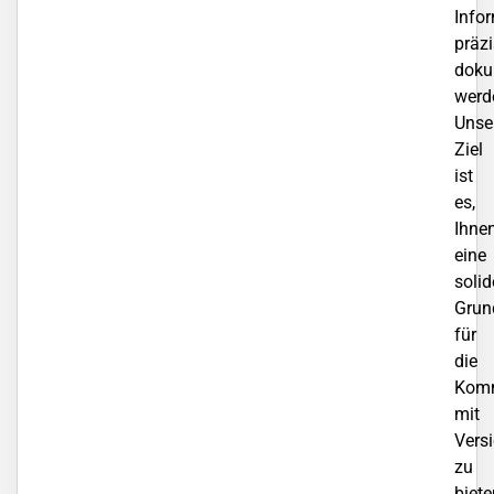
Info
präz
doku
werd
Unse
Ziel
ist
es,
Ihne
eine
solid
Grun
für
die
Komm
mit
Vers
zu
biete