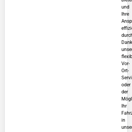
und
Ihre
Ansp
effiz
durc
Dan
unse
flexi
Vor-
Ort-
Serv
oder
der
Mögli
Ihr
Fahr
in
unse