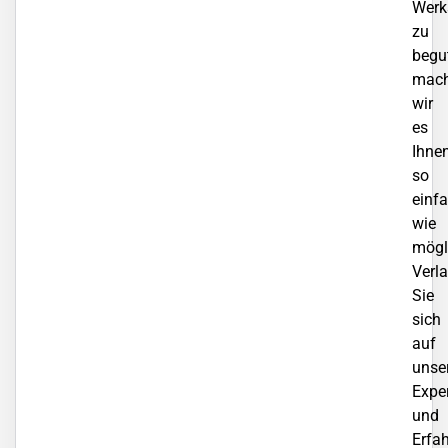
Werk
zu
begu
mac
wir
es
Ihne
so
einf
wie
mögl
Verl
Sie
sich
auf
unse
Exper
und
Erfa