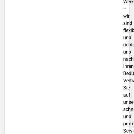
Werk
–
wir
sind
flexi
und
richt
uns
nach
Ihren
Bedü
Vert
Sie
auf
unse
schn
und
profe
Servi