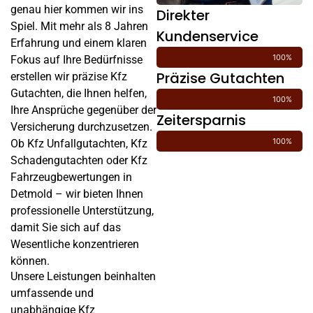
genau hier kommen wir ins
Direkter
Spiel. Mit mehr als 8 Jahren
Kundenservice
Erfahrung und einem klaren
100%
Fokus auf Ihre Bedürfnisse
Präzise Gutachten
erstellen wir präzise Kfz
Gutachten, die Ihnen helfen,
100%
Ihre Ansprüche gegenüber der
Zeitersparnis
Versicherung durchzusetzen.
100%
Ob Kfz Unfallgutachten, Kfz
Schadengutachten oder Kfz
Fahrzeugbewertungen in
Detmold – wir bieten Ihnen
professionelle Unterstützung,
damit Sie sich auf das
Wesentliche konzentrieren
können.
Unsere Leistungen beinhalten
umfassende und
unabhängige Kfz