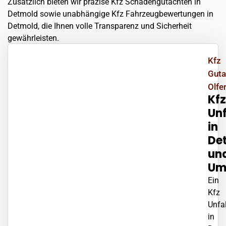
Zusätzlich bieten wir präzise Kfz Schadengutachten in
Detmold sowie unabhängige Kfz Fahrzeugbewertungen in
Detmold, die Ihnen volle Transparenz und Sicherheit
gewährleisten.
Kfz
Guta
Olfer
Kfz
Un
in
De
un
Um
Ein
Kfz
Unfa
in