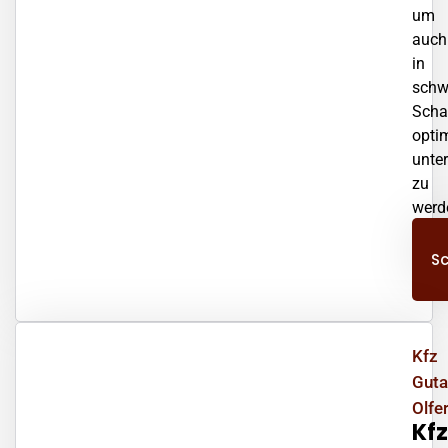
um
auch
in
schw
Scha
opti
unter
zu
werd
er
S
Kfz
Guta
Olfer
Kfz