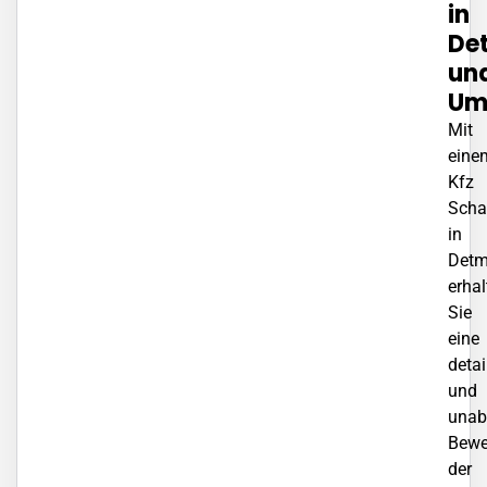
in
De
un
Um
Mit
eine
Kfz
Scha
in
Detm
erhal
Sie
eine
detai
und
unab
Bewe
der