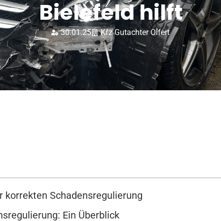
Bielefeld hilft
30.01.25
Kfz Gutachter Olfert
er korrekten Schadensregulierung
sregulierung: Ein Überblick