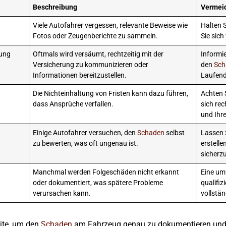
Beschreibung
Vermei
Viele Autofahrer vergessen, relevante Beweise wie
Halten S
Fotos oder Zeugenberichte zu sammeln.
Sie sich
rung
Oftmals wird versäumt, rechtzeitig mit der
Informi
Versicherung zu kommunizieren oder
den
Sch
Informationen bereitzustellen.
Laufend
Die Nichteinhaltung von Fristen kann dazu führen,
Achten S
dass Ansprüche verfallen.
sich rec
und Ihr
Einige Autofahrer versuchen, den
Schaden
selbst
Lassen S
zu bewerten, was oft ungenau ist.
erstell
sicherzu
Manchmal werden Folgeschäden nicht erkannt
Eine um
oder dokumentiert, was spätere Probleme
qualifiz
verursachen kann.
vollstä
eite, um den
Schaden
am Fahrzeug genau zu dokumentieren und d