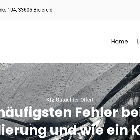
pke 104, 33605 Bielefeld
Home
Kfz Gutachter Olfert
häufigsten Fehler be
erung und wie ein K