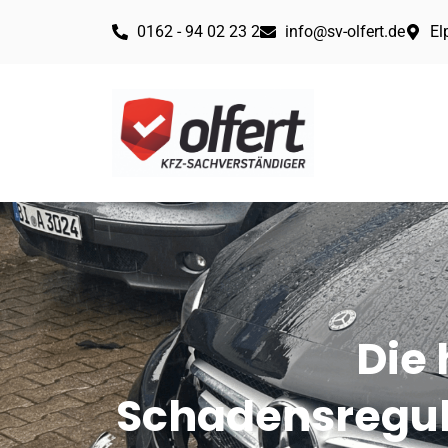
0162 - 94 02 23 2
info@sv-olfert.de
El
Die 
Schadensreguli