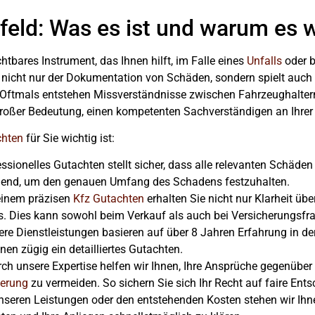
feld: Was es ist und warum es w
chtbares Instrument, das Ihnen hilft, im Falle eines
Unfalls
oder b
t nicht nur der Dokumentation von Schäden, sondern spielt auch 
 Oftmals entstehen Missverständnisse zwischen Fahrzeughaltern
großer Bedeutung, einen kompetenten Sachverständigen an Ihrer 
chten
für Sie wichtig ist:
fessionelles Gutachten stellt sicher, dass alle relevanten Schäd
end, um den genauen Umfang des Schadens festzuhalten.
 einem präzisen
Kfz Gutachten
erhalten Sie nicht nur Klarheit ü
gs. Dies kann sowohl beim Verkauf als auch bei Versicherungsfr
ere Dienstleistungen basieren auf über 8 Jahren Erfahrung in de
nen zügig ein detailliertes Gutachten.
rch unsere Expertise helfen wir Ihnen, Ihre Ansprüche gegenübe
ierung
zu vermeiden. So sichern Sie sich Ihr Recht auf faire Ent
nseren Leistungen oder den entstehenden Kosten stehen wir Ihnen