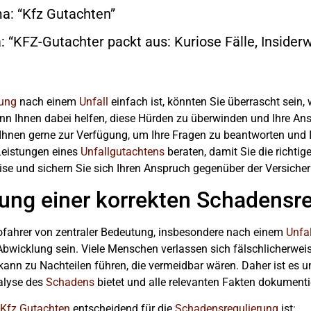
a: “Kfz Gutachten”
“KFZ-Gutachter packt aus: Kuriose Fälle, Insider
rung
nach einem
Unfall
einfach ist, könnten Sie überrascht sein, wi
n Ihnen dabei helfen, diese Hürden zu überwinden und Ihre Ans
Ihnen gerne zur Verfügung, um Ihre Fragen zu beantworten und 
Leistungen eines
Unfallgutachtens
beraten, damit Sie die richtig
ise und sichern Sie sich Ihren Anspruch gegenüber der Versiche
tung einer korrekten Schadensr
tofahrer von zentraler Bedeutung, insbesondere nach einem
Unfal
Abwicklung sein. Viele Menschen verlassen sich fälschlicherwei
 kann zu Nachteilen führen, die vermeidbar wären. Daher ist es 
nalyse des
Schadens
bietet und alle relevanten Fakten dokumentie
Kfz Gutachten
entscheidend für die
Schadensregulierung
ist: